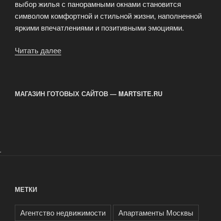
выбор жилья с панорамными окнами становится
символом комфортной и стильной жизни, наполненной
яркими впечатлениями и позитивными эмоциями.
Читать далее
«Шикарный
вид
из
окна:
МАГАЗИН ГОТОВЫХ САЙТОВ — MARTSITE.RU
зачем
жить
в
доме
с
.
панорамными
окнами?»
МЕТКИ
Агентство недвижимости
Апартаменты Москвы