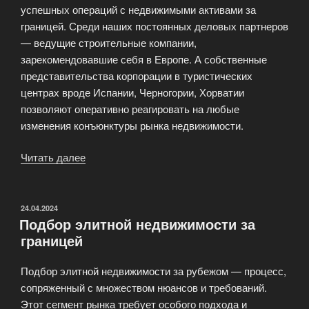
успешных операций с недвижимыми активами за
границей. Среди наших постоянных деловых партнеров
— ведущие строительные компании,
зарекомендовавшие себя в Европе. А собственные
представительства корпорации в туристических
центрах вроде Испании, Черногории, Хорватии
позволяют оперативно реагировать на любые
изменения конъюнктуры рынка недвижимости.
Читать далее
«Покупка
и
продажа
зарубежной
ОПУБЛИКОВАНО
24.04.2024
Подбор элитной недвижимости за
недвижимости
границей
Бест-
Элит»
Подбор элитной недвижимости за рубежом — процесс,
сопряженный с множеством нюансов и требований.
Этот сегмент рынка требует особого подхода и