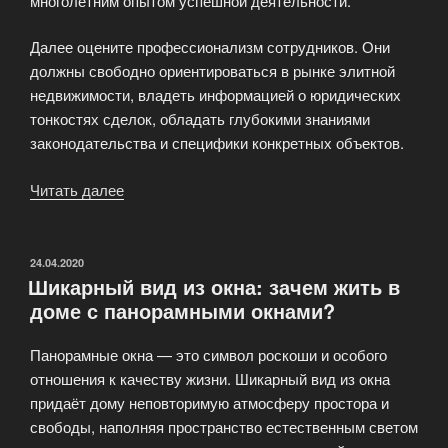
многолетним опытом успешной деятельности.
Далее оцените профессионализм сотрудников. Они
должны свободно ориентироваться в рынке элитной
недвижимости, владеть информацией о юридических
тонкостях сделок, обладать глубокими знаниями
законодательства и специфики конкретных объектов.
Читать далее
«Агентство
для
покупки
дорогой
ОПУБЛИКОВАНО
24.04.2020
Шикарный вид из окна: зачем жить в
недвижимости»
доме с панорамными окнами?
Панорамные окна — это символ роскоши и особого
отношения к качеству жизни. Шикарный вид из окна
придаёт дому неповторимую атмосферу простора и
свободы, наполняя пространство естественным светом