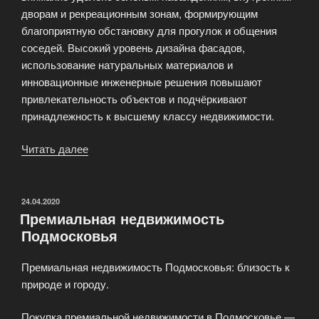
дворам и рекреационным зонам, формирующим
благоприятную обстановку для прогулок и общения
соседей. Высокий уровень дизайна фасадов,
использование натуральных материалов и
инновационные инженерные решения повышают
привлекательность объектов и подчёркивают
принадлежность к высшему классу недвижимости.
Читать далее
«Современные
архитектурные
проекты
жилых
ОПУБЛИКОВАНО
24.04.2020
Премиальная недвижимость
комплексов
Подмосковья
премиум-
класса»
Премиальная недвижимость Подмосковья: близость к
природе и городу.
Покупка премиальной недвижимости в Подмосковье —