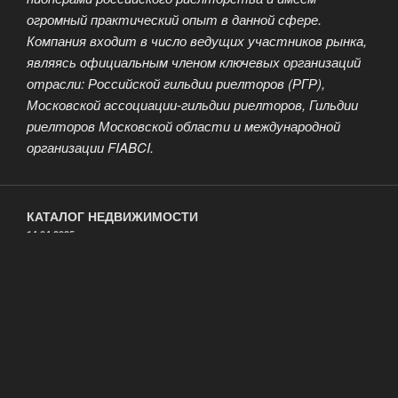
огромный практический опыт в данной сфере.
Компания входит в число ведущих участников рынка,
являясь официальным членом ключевых организаций
отрасли: Российской гильдии риелторов (РГР),
Московской ассоциации-гильдии риелторов, Гильдии
риелторов Московской области и международной
организации FIABCI.
КАТАЛОГ НЕДВИЖИМОСТИ
ОПУБЛИКОВАНО
14.04.2025
Агентство элитной недвижимости БЕСТ–
Элит
Наша деятельность основана на строгих принципах
профессионализма и ответственности перед
клиентами. Именно поэтому оказываемые нами
риэлтерские услуги соответствуют наивысшим